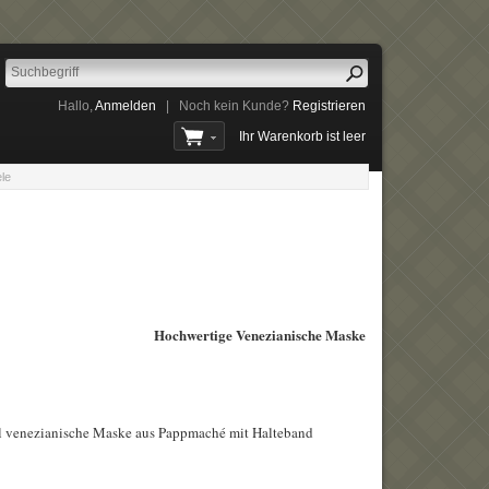
Hallo,
Anmelden
|
Noch kein Kunde?
Registrieren
Ihr Warenkorb ist leer
le
Hochwertige Venezianische Maske
nal venezianische Maske aus Pappmaché mit Halteband