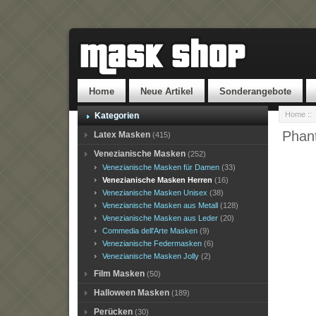
Home
Neue Artikel
Sonderangebote
Home
::
Kategorien
Phan
Latex Masken
(415)
Venezianische Masken
(252)
Venezianische Masken für Damen
(33)
Venezianische Masken Herren
(16)
Venezianische Masken Unisex
(38)
Venezianische Masken aus Metall
(128)
Venezianische Masken aus Leder
(20)
Commedia dell'Arte Masken
(9)
Venezianische Federmasken
(6)
Venezianische Masken Jolly
(2)
Film Masken
(50)
Halloween Masken
(189)
Perücken
(30)