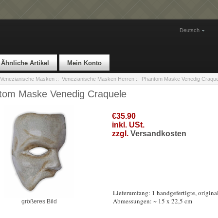
Deutsch
Ähnliche Artikel
Mein Konto
Venezianische Masken
::
Venezianische Masken Herren
:: Phantom Maske Venedig Craque
tom Maske Venedig Craquele
€35.90
inkl. USt.
zzgl.
Versandkosten
Lieferumfang: 1 handgefertigte, origi
Abmessungen: ~ 15 x 22,5 cm
größeres Bild