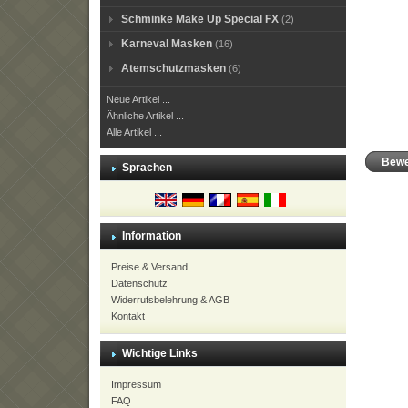
Schminke Make Up Special FX
(2)
Karneval Masken
(16)
Atemschutzmasken
(6)
Neue Artikel ...
Ähnliche Artikel ...
Alle Artikel ...
Bewe
Sprachen
Information
Preise & Versand
Datenschutz
Widerrufsbelehrung & AGB
Kontakt
Wichtige Links
Impressum
FAQ