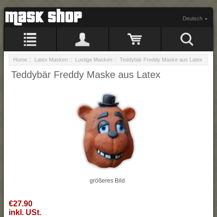
Deutsch
Home
::
Latex Masken
::
Lustige Masken
:: Teddybär Freddy Maske aus Latex
Teddybär Freddy Maske aus Latex
größeres Bild
€27.90
inkl. USt.