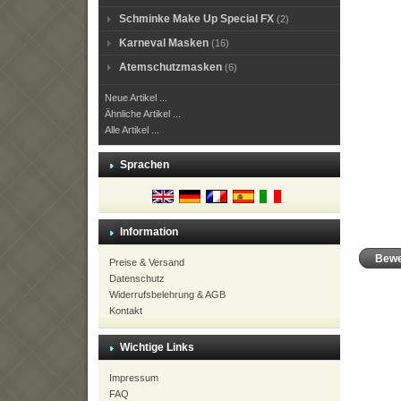
Schminke Make Up Special FX
(2)
Karneval Masken
(16)
Atemschutzmasken
(6)
Neue Artikel ...
Ähnliche Artikel ...
Alle Artikel ...
Sprachen
Information
Bewe
Preise & Versand
Datenschutz
Widerrufsbelehrung & AGB
Kontakt
Wichtige Links
Impressum
FAQ