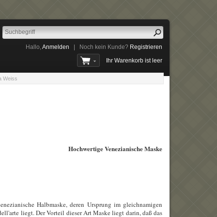
Hallo,
Anmelden
|
Noch kein Kunde?
Registrieren
Ihr Warenkorb ist leer
a Weiss
Hochwertige Venezianische Maske
 venezianische Halbmaske, deren Ursprung im gleichnamigen
l'arte liegt. Der Vorteil dieser Art Maske liegt darin, daß das