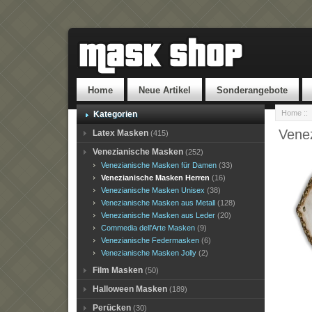
Home
Neue Artikel
Sonderangebote
Home
::
Kategorien
Vene
Latex Masken
(415)
Venezianische Masken
(252)
Venezianische Masken für Damen
(33)
Venezianische Masken Herren
(16)
Venezianische Masken Unisex
(38)
Venezianische Masken aus Metall
(128)
Venezianische Masken aus Leder
(20)
Commedia dell'Arte Masken
(9)
Venezianische Federmasken
(6)
Venezianische Masken Jolly
(2)
Film Masken
(50)
Halloween Masken
(189)
Perücken
(30)