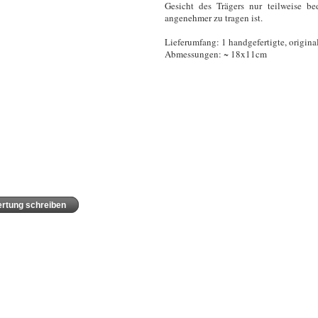
Gesicht des Trägers nur teilweise b
angenehmer zu tragen ist.
Lieferumfang: 1 handgefertigte, origi
Abmessungen: ~ 18x11cm
rtung schreiben