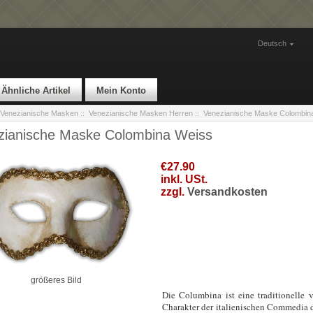
Deutsch
Ähnliche Artikel
Mein Konto
Venezianische Masken
::
Venezianische Masken Herren
:: Venezianische Maske Colombin
zianische Maske Colombina Weiss
€27.90
inkl. USt.
zzgl.
Versandkosten
größeres Bild
Die Columbina ist eine traditionelle
Charakter der italienischen Commedia del