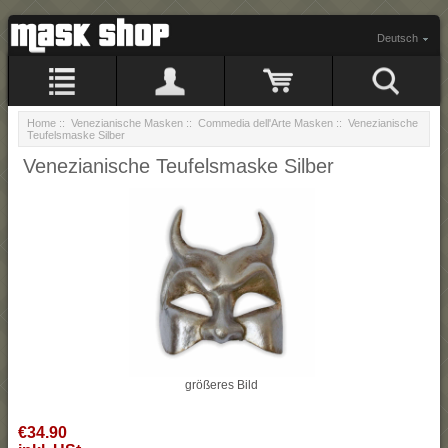
Deutsch
Home
::
Venezianische Masken
::
Commedia dell'Arte Masken
:: Venezianische
Teufelsmaske Silber
Venezianische Teufelsmaske Silber
größeres Bild
€34.90