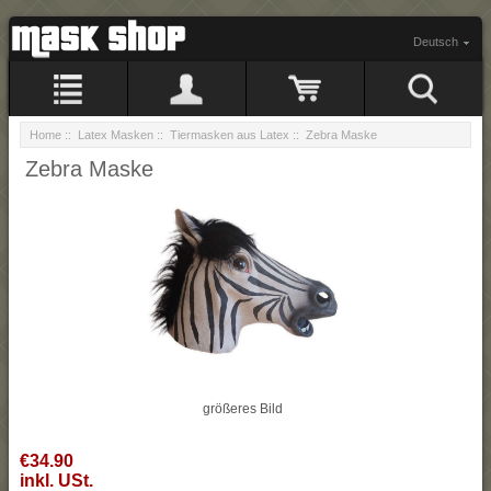
Deutsch
Home
::
Latex Masken
::
Tiermasken aus Latex
:: Zebra Maske
Zebra Maske
größeres Bild
€34.90
inkl. USt.