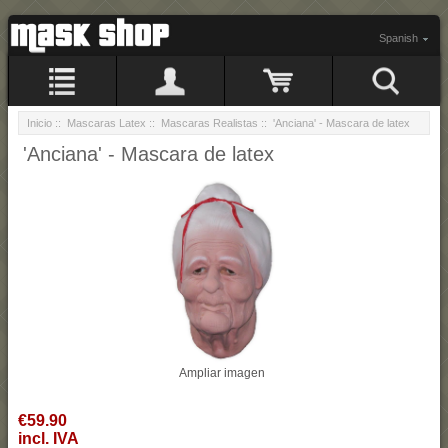
Spanish
Inicio
::
Mascaras Latex
::
Mascaras Realistas
:: 'Anciana' - Mascara de latex
'Anciana' - Mascara de latex
Ampliar imagen
€59.90
incl. IVA