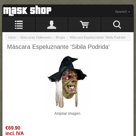
Spanish
Inicio
::
Mascaras Halloween
::
Brujas
:: Máscara Espeluznante 'Sibila Podrida'
Máscara Espeluznante 'Sibila Podrida'
Ampliar imagen
€69.90
incl. IVA