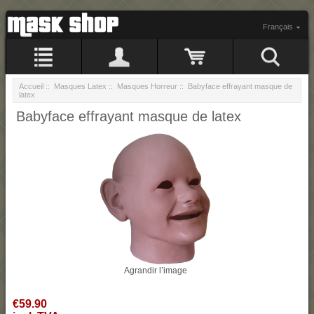
Français
Accueil
::
Masques Latex
::
Masques Horreur
:: Babyface effrayant masque de
latex
Babyface effrayant masque de latex
Agrandir l’image
€59.90