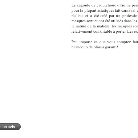
Le cagoule de caoutchouc offre ne peu
pour la plupart asiatiques fait carnava
réaliste et a été créé par un professi
masques sont et ont été utilisés dans le
la nature de la matière, les masques son
relativement confortable à porter. Les e
Peu importe ce que vous comptez fair
beaucoup de plaisir garanti!
e un avis