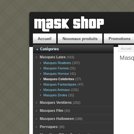
Accueil
Nouveaux produits
Promotions
Accueil
:
Catégories
Masqu
Masques Latex
(415)
Masques Realistes
(107)
Masques Femme
(31)
Masques Horreur
(41)
Masques Celebrites
(27)
Masques Fantastiques
(47)
Masques Animaux
(131)
Masques Droles
(31)
Masques Venitiens
(252)
Masques Film
(50)
Masques Halloween
(189)
Perruques
(30)