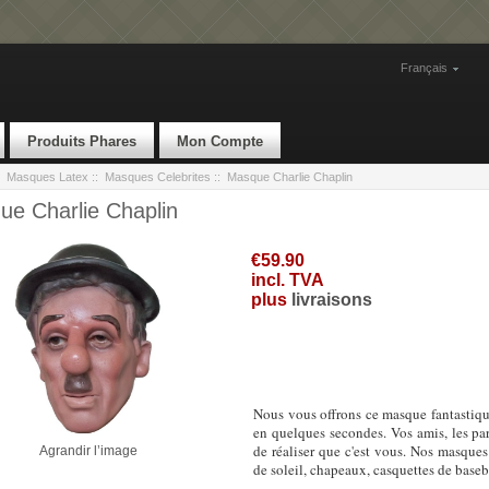
Français
Produits Phares
Mon Compte
:
Masques Latex
::
Masques Celebrites
:: Masque Charlie Chaplin
e Charlie Chaplin
€59.90
incl. TVA
plus
livraisons
Nous vous offrons ce masque fantastiqu
en quelques secondes. Vos amis, les par
de réaliser que c'est vous. Nos masques
Agrandir l’image
de soleil, chapeaux, casquettes de basebal