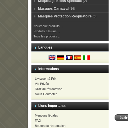
Maquillage Effets Speciaux
(2)
Masques Carnaval
(16)
Masques Protection Respiratoire
(6)
Nouveaux produits ...
Produits à la une ...
Tous les produits ...
Langues
Informations
Livraison & Prix
Vie Privée
Droit de rétractation
Nous Contacter
Liens importants
Mentions légales
écrir
FAQ
Bouton de rétractation