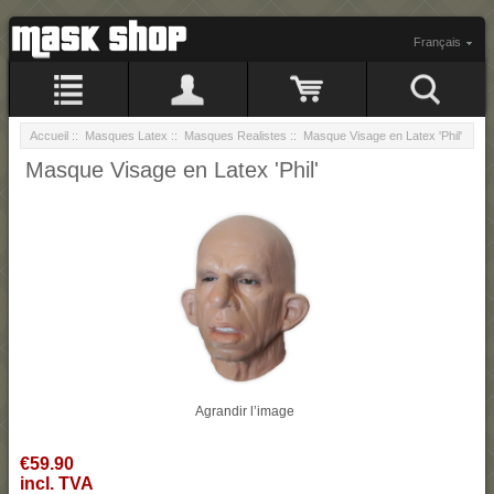
Français
Accueil
::
Masques Latex
::
Masques Realistes
:: Masque Visage en Latex 'Phil'
Masque Visage en Latex 'Phil'
Agrandir l’image
€59.90
incl. TVA