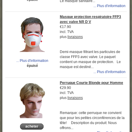
Le masque sanitaire...
... Plus d'information
Masque protection respiratoire FFP3
avec valve NR D V
€17.90
incl. TVA
plus
livraisons
Demi-masque filtrant les particules de
classe FFP3 avec valve. Le paquet
... Plus d'information
contient un masque de protection. Le
épuisé
masque est destiné...
... Plus d'information
Perruque Courte Blonde pour Homme
€29.90
incl. TVA
plus
livraisons
Remarque: cette perruque ne convient
que pour les petites circonférences de la
tête! Description du produit: Nous
acheter
offrons...