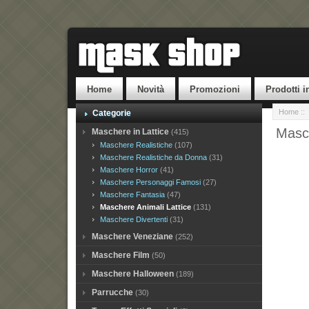
Home
Novità
Promozioni
Prodotti i
Home
::
Categorie
Masch
Maschere in Lattice
(415)
Maschere Realistiche
(107)
Maschere Realistiche da Donna
(31)
Maschere Horror
(41)
Maschere Personaggi Famosi
(27)
Maschere Fantasia
(47)
Maschere Animali Lattice
(131)
Maschere Divertenti
(31)
Maschere Veneziane
(252)
Maschere Film
(50)
Maschere Halloween
(189)
Parrucche
(30)