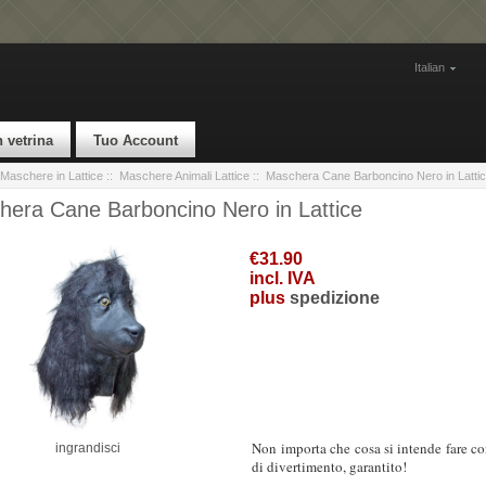
Italian
n vetrina
Tuo Account
Maschere in Lattice
::
Maschere Animali Lattice
:: Maschera Cane Barboncino Nero in Latti
era Cane Barboncino Nero in Lattice
€31.90
incl. IVA
plus
spedizione
Non importa che cosa si intende fare co
ingrandisci
di divertimento, garantito!