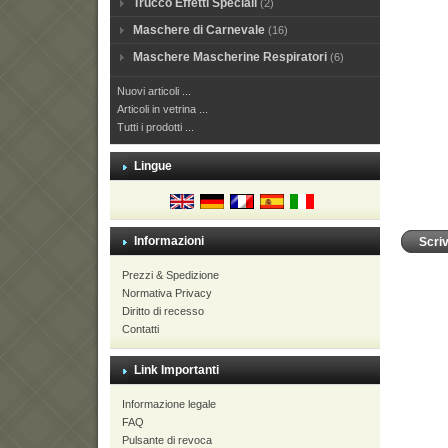
Trucco Effetti Speciali
(2)
Maschere di Carnevale
(16)
Maschere Mascherine Respiratori
(6)
Nuovi articoli ...
Articoli in vetrina ...
Tutti i prodotti ...
Lingue
Informazioni
Scri
Prezzi & Spedizione
Normativa Privacy
Diritto di recesso
Contatti
Link Importanti
Informazione legale
FAQ
Pulsante di revoca