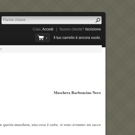
Ciao,
Accedi
|
Nuovo cliente?
Iscrizione
Il tuo carrello è ancora vuoto.
ce
Maschera Barboncino Nero
n questa maschera, una cosa è certa: si sono avranno un sacco