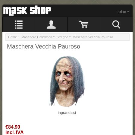
Italian
Home
::
Maschere Halloween
::
Streghe
:: Maschera Vecchia Pauroso
Maschera Vecchia Pauroso
ingrandisci
€84.90
incl. IVA