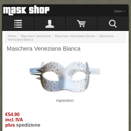
Italian
Home
::
Maschere Veneziane
::
Maschere Veneziane Donna
:: Maschera
Veneziana Bianca
Maschera Veneziana Bianca
ingrandisci
€54.90
incl. IVA
plus
spedizione